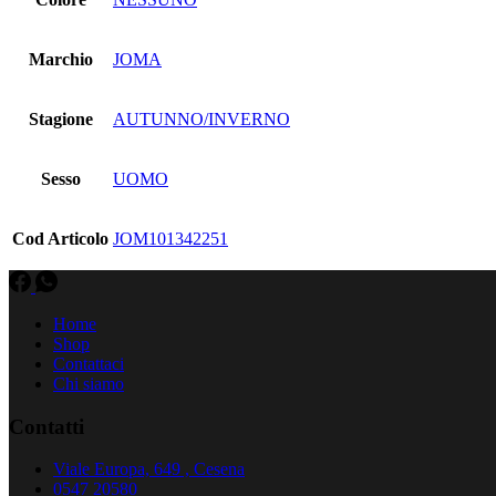
Marchio
JOMA
Stagione
AUTUNNO/INVERNO
Sesso
UOMO
Cod Articolo
JOM101342251
Home
Shop
Contattaci
Chi siamo
Contatti
Viale Europa, 649 , Cesena
0547 20580