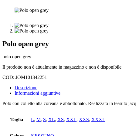
Polo open grey
polo open grey
Il prodotto non è attualmente in magazzino e non è disponibile.
COD:
JOM101342251
Descrizione
Informazioni aggiuntive
Polo con colletto alla coreana e abbottonato. Realizzato in tessuto jac
Taglia
L
,
M
,
S
,
XL
,
XS
,
XXL
,
XXS
,
XXXL
Colore
NESSUNO