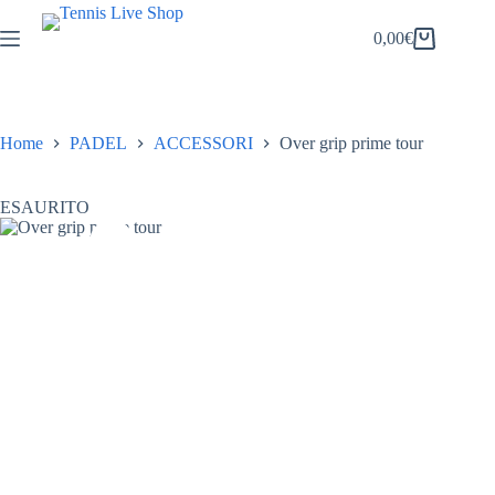
Salta
al
0,00
€
Carrello
contenuto
Home
PADEL
ACCESSORI
Over grip prime tour
ESAURITO