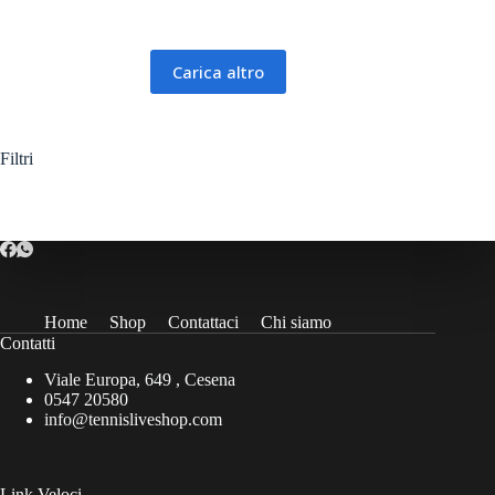
44,00€.
39,00€.
più
varianti.
Le
opzioni
Carica altro
possono
essere
scelte
nella
Filtri
pagina
del
prodotto
Home
Shop
Contattaci
Chi siamo
Contatti
Viale Europa, 649 , Cesena
0547 20580
info@tennisliveshop.com
Link Veloci