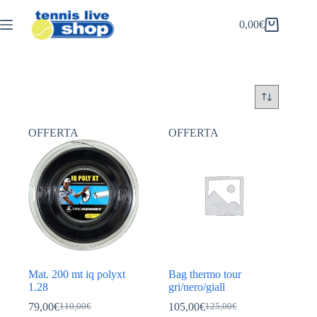
Salta
al
0,00
€
Carrello
contenuto
OFFERTA
OFFERTA
Mat. 200 mt iq polyxt
Bag thermo tour
1.28
gri/nero/giall
79,00
€
105,00
€
110,00
€
125,00
€
Il
Il
Il
Il