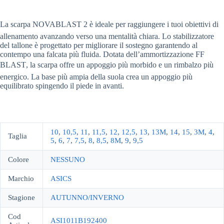
La scarpa NOVABLAST 2 è ideale per raggiungere i tuoi obiettivi di
allenamento avanzando verso una mentalità chiara. Lo stabilizzatore
del tallone è progettato per migliorare il sostegno garantendo al
contempo una falcata più fluida. Dotata dell’ammortizzazione FF
BLAST, la scarpa offre un appoggio più morbido e un rimbalzo più
energico. La base più ampia della suola crea un appoggio più
equilibrato spingendo il piede in avanti.
10
,
10,5
,
11
,
11,5
,
12
,
12,5
,
13
,
13M
,
14
,
15
,
3M
,
4
,
Taglia
5
,
6
,
7
,
7,5
,
8
,
8,5
,
8M
,
9
,
9,5
Colore
NESSUNO
Marchio
ASICS
Stagione
AUTUNNO/INVERNO
Cod
ASI1011B192400