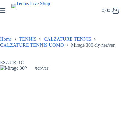
Salta
al
0,00
€
Carrello
contenuto
Home
TENNIS
CALZATURE TENNIS
CALZATURE TENNIS UOMO
Mirage 300 cly ner/ver
ESAURITO