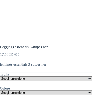
Leggings essentials 3-stripes ner
17,50
€
35,00
€
Il
Il
prezzo
prezzo
leggings essentials 3-stripes ner
originale
attuale
era:
è:
35,00€.
17,50€.
Taglia
Colore