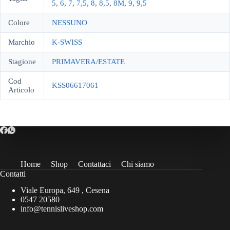
5
,
6
,
7
,
7,5
,
8
,
8,5
,
8M
,
9
,
9,5
Colore
NESSUNO
Marchio
K-SWISS
Stagione
PRIMAVERA/ESTATE
Cod
KSS06617061
Articolo
Home
Shop
Contattaci
Chi siamo
Contatti
Viale Europa, 649 , Cesena
0547 20580
info@tennisliveshop.com