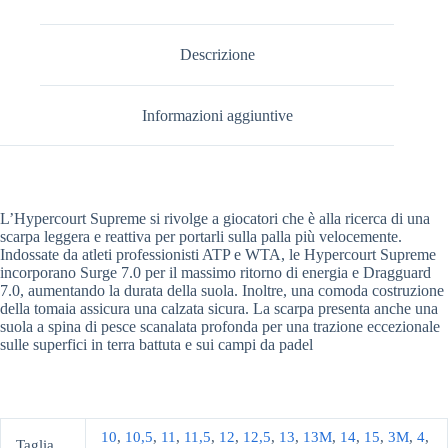
Descrizione
Informazioni aggiuntive
L’Hypercourt Supreme si rivolge a giocatori che è alla ricerca di una
scarpa leggera e reattiva per portarli sulla palla più velocemente.
Indossate da atleti professionisti ATP e WTA, le Hypercourt Supreme
incorporano Surge 7.0 per il massimo ritorno di energia e Dragguard
7.0, aumentando la durata della suola. Inoltre, una comoda costruzione
della tomaia assicura una calzata sicura. La scarpa presenta anche una
suola a spina di pesce scanalata profonda per una trazione eccezionale
sulle superfici in terra battuta e sui campi da padel
10
,
10,5
,
11
,
11,5
,
12
,
12,5
,
13
,
13M
,
14
,
15
,
3M
,
4
,
Taglia