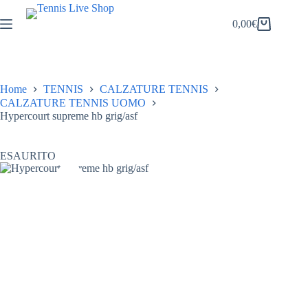
Salta
al
0,00
€
Carrello
contenuto
Home
TENNIS
CALZATURE TENNIS
CALZATURE TENNIS UOMO
Hypercourt supreme hb grig/asf
ESAURITO