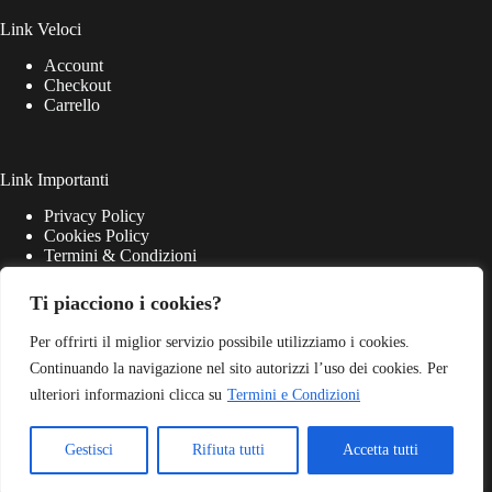
Link Veloci
Account
Checkout
Carrello
Link Importanti
Privacy Policy
Cookies Policy
Termini & Condizioni
Ti piacciono i cookies?
Per offrirti il miglior servizio possibile utilizziamo i cookies.
Continuando la navigazione nel sito autorizzi l’uso dei cookies. Per
ulteriori informazioni clicca su
Termini e Condizioni
Gestisci
Rifiuta tutti
Accetta tutti
Match Point S.r.l. - P.iva 03645220405 - Web Powered by
Dylog Italia S.p.A.