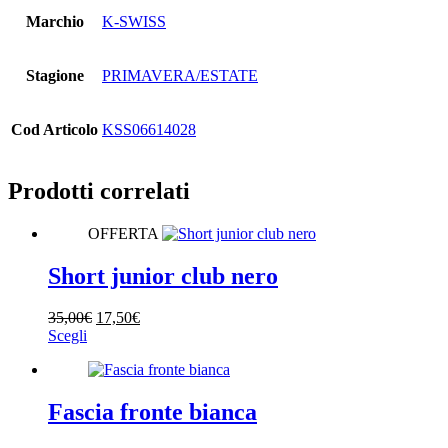
Marchio
K-SWISS
Stagione
PRIMAVERA/ESTATE
Cod Articolo
KSS06614028
Prodotti correlati
OFFERTA
Short junior club nero
Il
Il
35,00
€
17,50
€
Questo
prezzo
prezzo
Scegli
prodotto
originale
attuale
ha
era:
è:
più
35,00€.
17,50€.
varianti.
Fascia fronte bianca
Le
opzioni