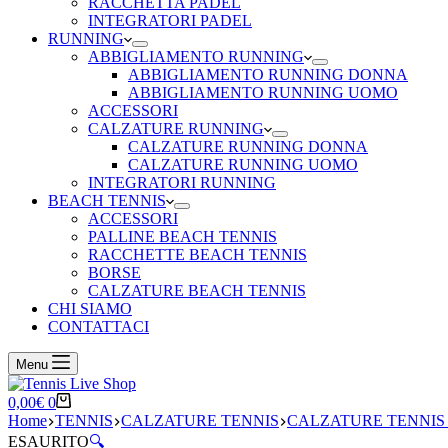
RACCHETTA PADEL
INTEGRATORI PADEL
RUNNING
ABBIGLIAMENTO RUNNING
ABBIGLIAMENTO RUNNING DONNA
ABBIGLIAMENTO RUNNING UOMO
ACCESSORI
CALZATURE RUNNING
CALZATURE RUNNING DONNA
CALZATURE RUNNING UOMO
INTEGRATORI RUNNING
BEACH TENNIS
ACCESSORI
PALLINE BEACH TENNIS
RACCHETTE BEACH TENNIS
BORSE
CALZATURE BEACH TENNIS
CHI SIAMO
CONTATTACI
Menu
Carrello
0,00
€
0
Home
TENNIS
CALZATURE TENNIS
CALZATURE TENNI
ESAURITO
🔍