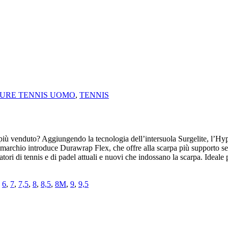
URE TENNIS UOMO
,
TENNIS
più venduto? Aggiungendo la tecnologia dell’intersuola Surgelite, l’Hy
, il marchio introduce Durawrap Flex, che offre alla scarpa più supporto 
i di tennis e di padel attuali e nuovi che indossano la scarpa. Ideale pe
,
6
,
7
,
7,5
,
8
,
8,5
,
8M
,
9
,
9,5