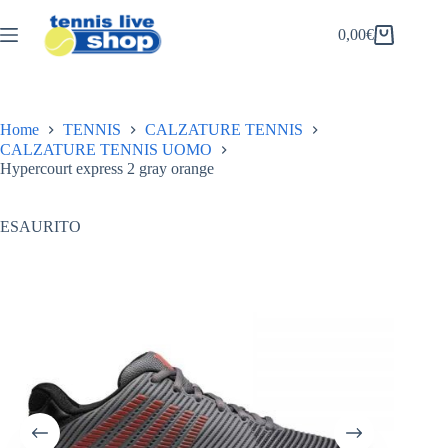
Salta
al
0,00
€
Carrello
contenuto
Home
TENNIS
CALZATURE TENNIS
CALZATURE TENNIS UOMO
Hypercourt express 2 gray orange
ESAURITO