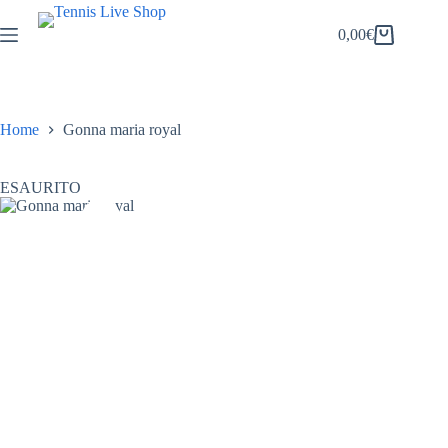
Salta
al
0,00
€
Carrello
contenuto
Home
Gonna maria royal
ESAURITO