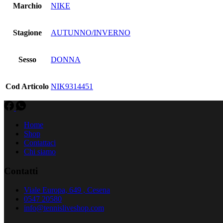
Marchio
NIKE
Stagione
AUTUNNO/INVERNO
Sesso
DONNA
Cod Articolo
NIK9314451
Home
Shop
Contattaci
Chi siamo
Contatti
Viale Europa, 649 , Cesena
0547 20580
info@tennisliveshop.com