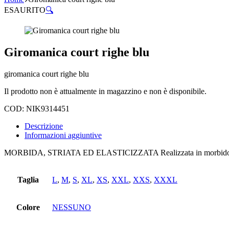
ESAURITO
🔍
Giromanica court righe blu
giromanica court righe blu
Il prodotto non è attualmente in magazzino e non è disponibile.
COD:
NIK9314451
Descrizione
Informazioni aggiuntive
MORBIDA, STRIATA ED ELASTICIZZATA Realizzata in morbido tessuto, 
Taglia
L
,
M
,
S
,
XL
,
XS
,
XXL
,
XXS
,
XXXL
Colore
NESSUNO