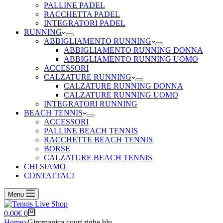
PALLINE PADEL
RACCHETTA PADEL
INTEGRATORI PADEL
RUNNING
ABBIGLIAMENTO RUNNING
ABBIGLIAMENTO RUNNING DONNA
ABBIGLIAMENTO RUNNING UOMO
ACCESSORI
CALZATURE RUNNING
CALZATURE RUNNING DONNA
CALZATURE RUNNING UOMO
INTEGRATORI RUNNING
BEACH TENNIS
ACCESSORI
PALLINE BEACH TENNIS
RACCHETTE BEACH TENNIS
BORSE
CALZATURE BEACH TENNIS
CHI SIAMO
CONTATTACI
Menu
Carrello
0,00
€
0
Home
Giromanica court righe blu