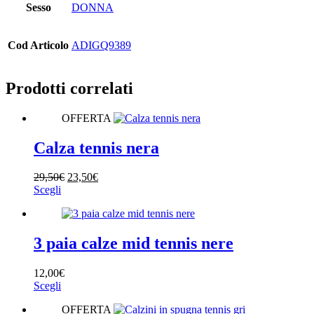
Sesso
DONNA
Cod Articolo
ADIGQ9389
Prodotti correlati
OFFERTA
Calza tennis nera
Il
Il
29,50
€
23,50
€
Questo
prezzo
prezzo
Scegli
prodotto
originale
attuale
ha
era:
è:
più
29,50€.
23,50€.
varianti.
3 paia calze mid tennis nere
Le
opzioni
12,00
€
possono
Questo
Scegli
essere
prodotto
scelte
OFFERTA
ha