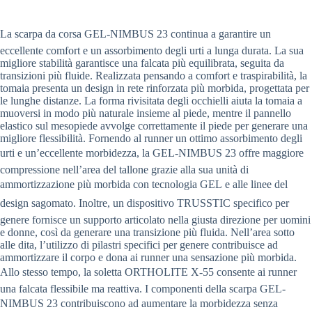
La scarpa da corsa GEL-NIMBUS 23 continua a garantire un
eccellente comfort e un assorbimento degli urti a lunga durata. La sua
migliore stabilità garantisce una falcata più equilibrata, seguita da
transizioni più fluide. Realizzata pensando a comfort e traspirabilità, la
tomaia presenta un design in rete rinforzata più morbida, progettata per
le lunghe distanze. La forma rivisitata degli occhielli aiuta la tomaia a
muoversi in modo più naturale insieme al piede, mentre il pannello
elastico sul mesopiede avvolge correttamente il piede per generare una
migliore flessibilità. Fornendo al runner un ottimo assorbimento degli
urti e un’eccellente morbidezza, la GEL-NIMBUS 23 offre maggiore
compressione nell’area del tallone grazie alla sua unità di
ammortizzazione più morbida con tecnologia GEL e alle linee del
design sagomato. Inoltre, un dispositivo TRUSSTIC specifico per
genere fornisce un supporto articolato nella giusta direzione per uomini
e donne, così da generare una transizione più fluida. Nell’area sotto
alle dita, l’utilizzo di pilastri specifici per genere contribuisce ad
ammortizzare il corpo e dona ai runner una sensazione più morbida.
Allo stesso tempo, la soletta ORTHOLITE X-55 consente ai runner
una falcata flessibile ma reattiva. I componenti della scarpa GEL-
NIMBUS 23 contribuiscono ad aumentare la morbidezza senza