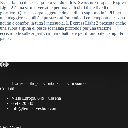
Essendo una delle scarpe più vendute di K-Swiss in Europa la Express
Light 2 è una scarpa versatile per una varietà di tipi e livelli di
giocatori. Questa scarpa leggera è dotata di un supporto in TPU per
una maggiore stabilità e prestazioni fornendo al contempo una calzata
neutra e comfort in tutta l intersuola. L Express Light 2 presenta anche
una suola a spina di pesce scanalata profonda per una trazione
eccezionale sulle superfici in terra battuta e per il fondo dei campi da
padel.
Home
Shop
Contattaci
Chi siamo
Contatti
Viale Europa, 649 , Cesena
0547 20580
info@tennisliveshop.com
Link Veloci