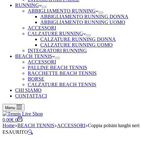
RUNNING
ABBIGLIAMENTO RUNNING
ABBIGLIAMENTO RUNNING DONNA
ABBIGLIAMENTO RUNNING UOMO
ACCESSORI
CALZATURE RUNNING
CALZATURE RUNNING DONNA
CALZATURE RUNNING UOMO
INTEGRATORI RUNNING
BEACH TENNIS
ACCESSORI
PALLINE BEACH TENNIS
RACCHETTE BEACH TENNIS
BORSE
CALZATURE BEACH TENNIS
CHI SIAMO
CONTATTACI
Menu
Carrello
0,00
€
0
Home
BEACH TENNIS
ACCESSORI
Coppia polsini lunghi neri
ESAURITO
🔍