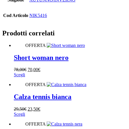
Cod Articolo
NIK5416
Prodotti correlati
OFFERTA
Short woman nero
Il
Il
78,00
€
70,00
€
Questo
prezzo
prezzo
Scegli
prodotto
originale
attuale
OFFERTA
ha
era:
è:
più
78,00€.
70,00€.
varianti.
Calza tennis bianca
Le
opzioni
Il
Il
29,50
€
23,50
€
possono
Questo
prezzo
prezzo
Scegli
essere
prodotto
originale
attuale
scelte
OFFERTA
ha
era:
è:
nella