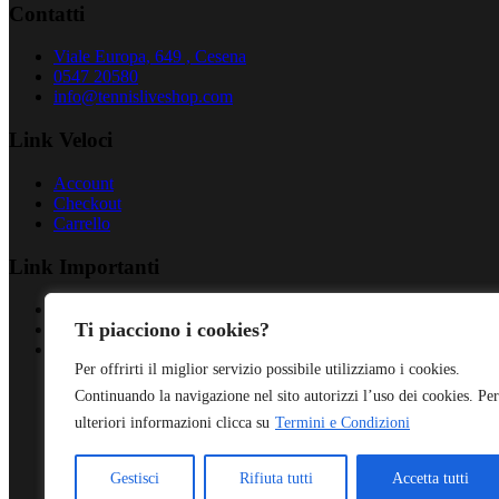
Contatti
Viale Europa, 649 , Cesena
0547 20580
info@tennisliveshop.com
Link Veloci
Account
Checkout
Carrello
Link Importanti
Privacy Policy
Ti piacciono i cookies?
Cookies Policy
Termini & Condizioni
Per offrirti il miglior servizio possibile utilizziamo i cookies.
Continuando la navigazione nel sito autorizzi l’uso dei cookies. Per
ulteriori informazioni clicca su
Termini e Condizioni
Gestisci
Rifiuta tutti
Accetta tutti