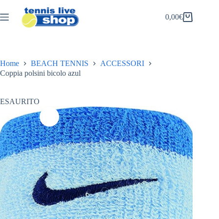
Salta
al
0,00
€
Carrello
contenuto
Home
BEACH TENNIS
ACCESSORI
Coppia polsini bicolo azul
ESAURITO