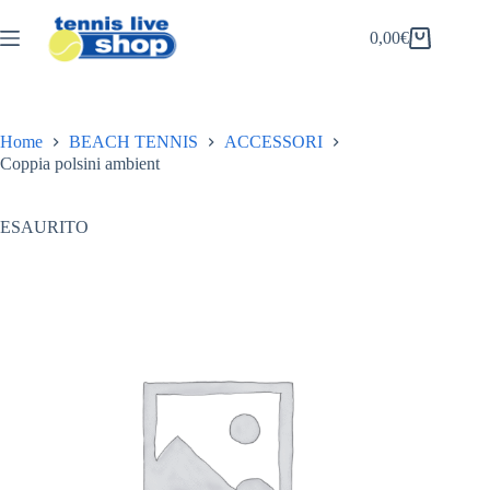
Salta
al
0,00
€
Carrello
contenuto
Home
BEACH TENNIS
ACCESSORI
Coppia polsini ambient
ESAURITO