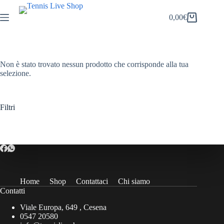
Salta
al
0,00
€
Carrello
contenuto
Non è stato trovato nessun prodotto che corrisponde alla tua
selezione.
Filtri
Home
Shop
Contattaci
Chi siamo
Contatti
Viale Europa, 649 , Cesena
0547 20580