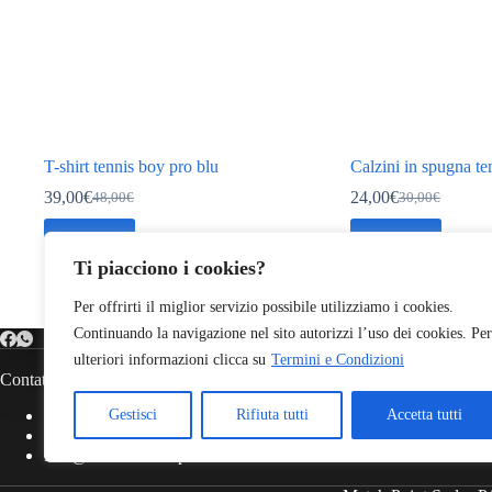
T-shirt tennis boy pro blu
Calzini in spugna ten
39,00
€
24,00
€
48,00
€
30,00
€
Il
Il
Il
Il
prezzo
prezzo
prezzo
prezzo
Questo
Questo
Scegli
Scegli
originale
attuale
originale
attuale
prodotto
prodotto
era:
è:
era:
è:
Ti piacciono i cookies?
ha
ha
48,00€.
39,00€.
30,00€.
24,00€.
più
più
varianti.
varianti.
Per offrirti il miglior servizio possibile utilizziamo i cookies.
Le
Le
Continuando la navigazione nel sito autorizzi l’uso dei cookies. Per
opzioni
opzioni
ulteriori informazioni clicca su
Termini e Condizioni
possono
possono
Contatti
Link Veloci
essere
essere
scelte
scelte
Viale Europa, 649 , Cesena
Account
Gestisci
Rifiuta tutti
Accetta tutti
nella
nella
0547 20580
Checkout
pagina
pagina
info@tennisliveshop.com
Carrello
del
del
prodotto
prodotto