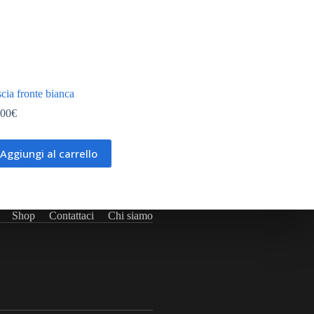
cia fronte bianca
,00
€
Aggiungi al carrello
Shop
Contattaci
Chi siamo