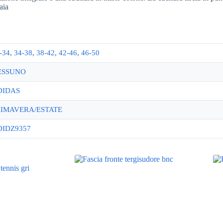
aia
-34
,
34-38
,
38-42
,
42-46
,
46-50
ESSUNO
DIDAS
RIMAVERA/ESTATE
DIDZ9357