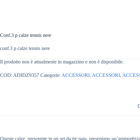
Conf.3 p calze tennis nere
conf.3 p calze tennis nere
Il prodotto non è attualmente in magazzino e non è disponibile.
COD:
ADIDZ9357
Categorie:
ACCESSORI
,
ACCESSORI
,
ACCESS
D
Queste calze, presentate in un set da tre paia, presentano un’ammortizzaz