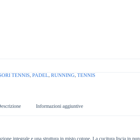
ORI TENNIS
,
PADEL
,
RUNNING
,
TENNIS
escrizione
Informazioni aggiuntive
ione integrale e una struttura in misto cotone. La cucitura liscia in punt