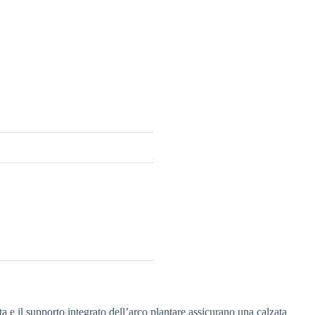
a e il supporto integrato dell’arco plantare assicurano una calzata