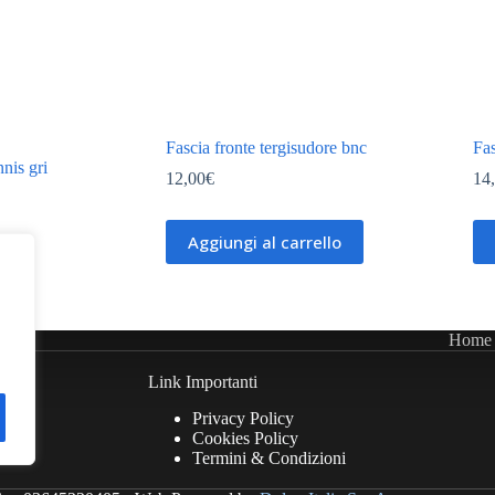
Fascia fronte tergisudore bnc
Fas
nis gri
12,00
€
14
Aggiungi al carrello
Home
Link Importanti
Privacy Policy
Cookies Policy
Termini & Condizioni