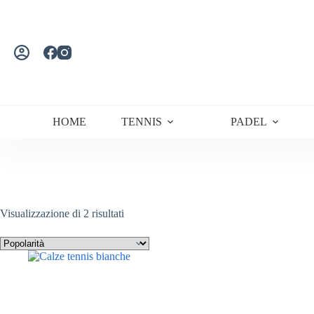
Salta
al
contenuto
HOME
TENNIS
PADEL
Popolarità
Visualizzazione di 2 risultati
Categorie
-
Marchio
PADEL
(1)
RUNNING
(1)
TENNIS
(1)