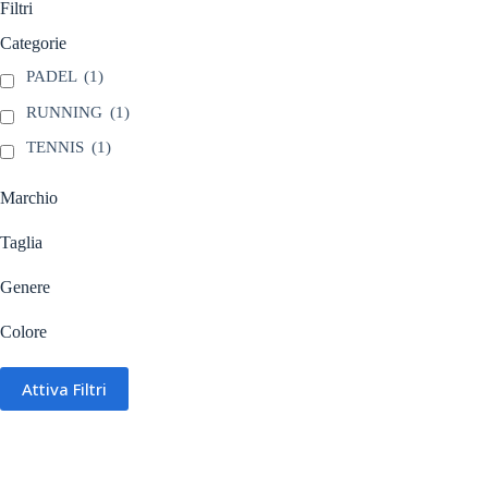
ha
Filtri
più
varianti.
Categorie
Le
PADEL
(1)
opzioni
possono
RUNNING
(1)
essere
scelte
TENNIS
(1)
nella
pagina
Marchio
del
prodotto
Taglia
Genere
Colore
Attiva Filtri