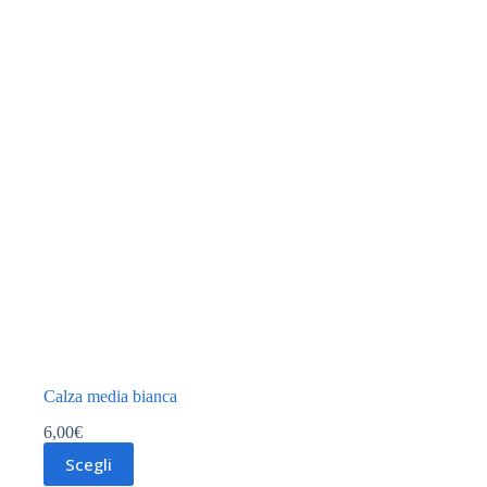
Calza media bianca
6,00
€
Questo
Scegli
prodotto