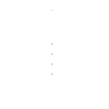
-
+
+
+
+