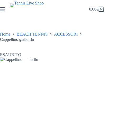
Salta
al
0,00
€
Carrello
contenuto
Home
BEACH TENNIS
ACCESSORI
Cappellino giallo flu
ESAURITO