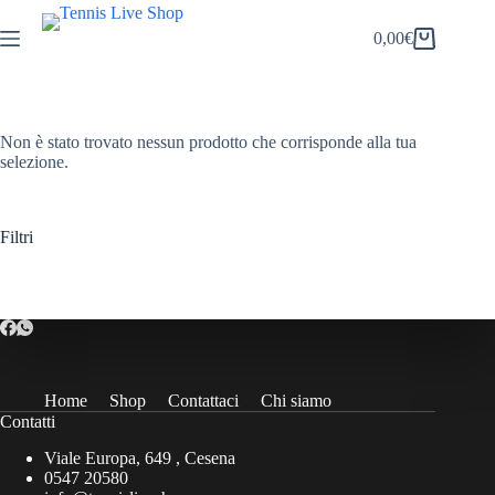
Salta
al
0,00
€
Carrello
contenuto
Non è stato trovato nessun prodotto che corrisponde alla tua
selezione.
Filtri
Home
Shop
Contattaci
Chi siamo
Contatti
Viale Europa, 649 , Cesena
0547 20580