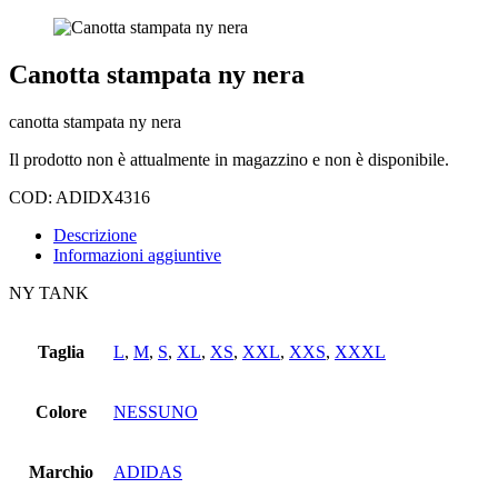
Canotta stampata ny nera
canotta stampata ny nera
Il prodotto non è attualmente in magazzino e non è disponibile.
COD:
ADIDX4316
Descrizione
Informazioni aggiuntive
NY TANK
Taglia
L
,
M
,
S
,
XL
,
XS
,
XXL
,
XXS
,
XXXL
Colore
NESSUNO
Marchio
ADIDAS