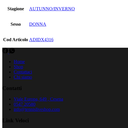
Stagione
AUTUNNO/INVERNO
Sesso
DONNA
Cod Articolo
ADIDX4316
Home
Shop
Contattaci
Chi siamo
Contatti
Viale Europa, 649 , Cesena
0547 20580
info@tennisliveshop.com
Link Veloci