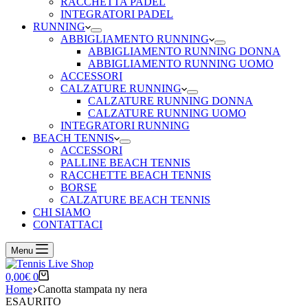
RACCHETTA PADEL
INTEGRATORI PADEL
RUNNING
ABBIGLIAMENTO RUNNING
ABBIGLIAMENTO RUNNING DONNA
ABBIGLIAMENTO RUNNING UOMO
ACCESSORI
CALZATURE RUNNING
CALZATURE RUNNING DONNA
CALZATURE RUNNING UOMO
INTEGRATORI RUNNING
BEACH TENNIS
ACCESSORI
PALLINE BEACH TENNIS
RACCHETTE BEACH TENNIS
BORSE
CALZATURE BEACH TENNIS
CHI SIAMO
CONTATTACI
Menu
Carrello
0,00
€
0
Home
Canotta stampata ny nera
ESAURITO