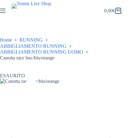
Salta
al
0,00
€
Carrello
contenuto
Home
RUNNING
ABBIGLIAMENTO RUNNING
ABBIGLIAMENTO RUNNING UOMO
Canotta race bnc/blu/orange
ESAURITO