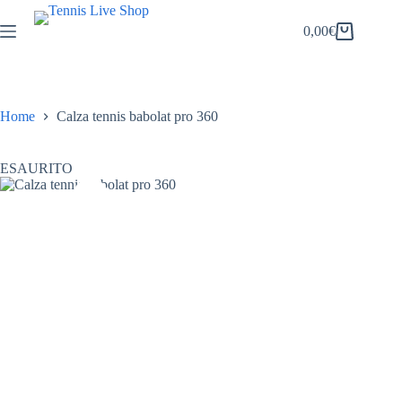
Salta
al
0,00
€
Carrello
contenuto
Home
Calza tennis babolat pro 360
ESAURITO