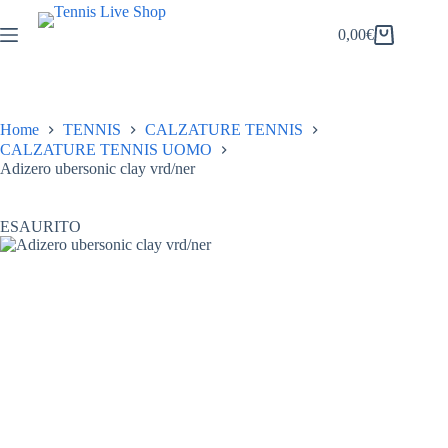
Salta
al
0,00
€
Carrello
contenuto
Home
TENNIS
CALZATURE TENNIS
CALZATURE TENNIS UOMO
Adizero ubersonic clay vrd/ner
ESAURITO