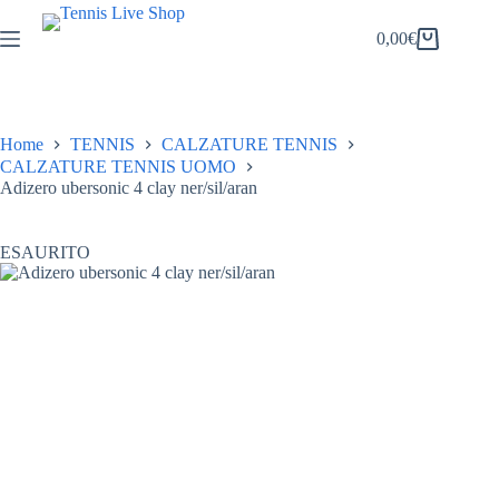
Salta
al
0,00
€
Carrello
contenuto
Home
TENNIS
CALZATURE TENNIS
CALZATURE TENNIS UOMO
Adizero ubersonic 4 clay ner/sil/aran
ESAURITO