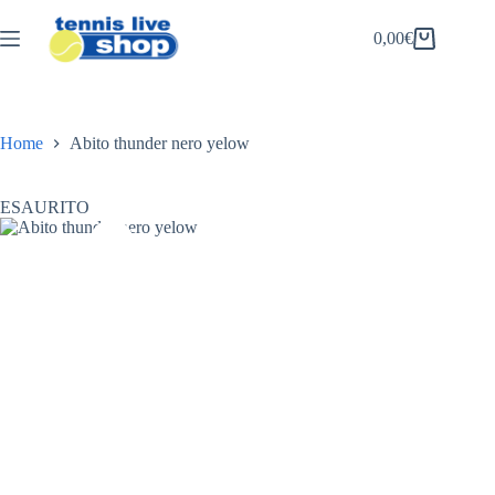
Salta
al
0,00
€
Carrello
contenuto
Home
Abito thunder nero yelow
ESAURITO