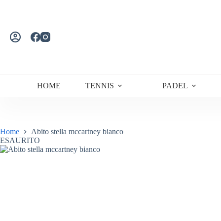
Salta
al
contenuto
HOME
TENNIS
PADEL
Home
Abito stella mccartney bianco
ESAURITO