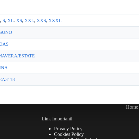
,
S
,
XL
,
XS
,
XXL
,
XXS
,
XXXL
SUNO
DAS
MAVERA/ESTATE
NNA
EA3118
Home
Link Importanti
Privacy Policy
Cookies Policy