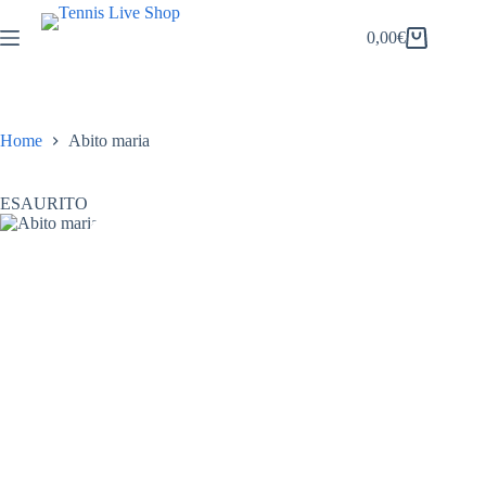
Salta
al
0,00
€
Carrello
contenuto
Home
Abito maria
ESAURITO