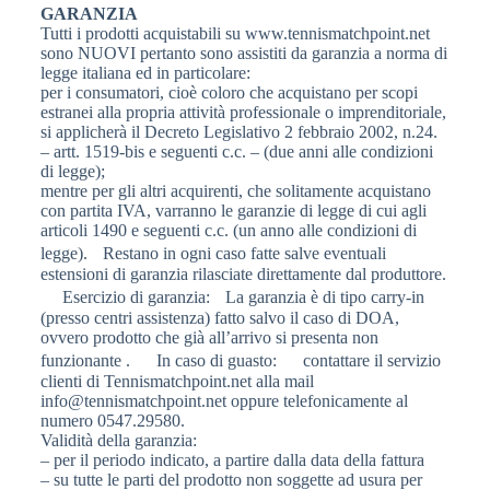
GARANZIA
Tutti i prodotti acquistabili su www.tennismatchpoint.net
sono NUOVI pertanto sono assistiti da garanzia a norma di
legge italiana ed in particolare:
per i consumatori, cioè coloro che acquistano per scopi
estranei alla propria attività professionale o imprenditoriale,
si applicherà il Decreto Legislativo 2 febbraio 2002, n.24.
– artt. 1519-bis e seguenti c.c. – (due anni alle condizioni
di legge);
mentre per gli altri acquirenti, che solitamente acquistano
con partita IVA, varranno le garanzie di legge di cui agli
articoli 1490 e seguenti c.c. (un anno alle condizioni di
legge). Restano in ogni caso fatte salve eventuali
estensioni di garanzia rilasciate direttamente dal produttore.
Esercizio di garanzia: La garanzia è di tipo carry-in
(presso centri assistenza) fatto salvo il caso di DOA,
ovvero prodotto che già all’arrivo si presenta non
funzionante . In caso di guasto: contattare il servizio
clienti di Tennismatchpoint.net alla mail
info@tennismatchpoint.net oppure telefonicamente al
numero 0547.29580.
Validità della garanzia:
– per il periodo indicato, a partire dalla data della fattura
– su tutte le parti del prodotto non soggette ad usura per