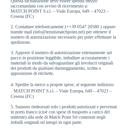
Questa dichiarazione deve essere spedita mezzo
raccomandata con avviso di ricevimento a:
MATCH POINT S.r.l. – Viale Europa, 649 – 47023 –
Cesena (FC)
2. Contattare telefonicamente (++39 0547 20580 ) oppure
tramite mail (info@tennismatchpoint.net) per ottenere il
numero di autorizzazione necessario per poter effettuare la
spedizione.
3. Apporre il numero di autorizzazione esternamente sul
pacco in posizione leggibile, imballare accuratamente i
materiali in modo da salvaguardare gli involucri originali
dei prodotti da qualsiasi danneggiamento, scritta o
apposizione di etichette.
4. Spedire la merce a proprie spese, al seguente indirizzo:
MATCH POINT S.r.l. – Viale Europa, 649 – 47023 –
Cesena (FC)
5. Saranno rimborsati solo i prodotti autorizzati e pervenuti
in porto franco (cioè con spese di trasporto a carico del
mittente) alla sede di Match Point Srl contenuti negli
imballi originali ed integri in ogni parte.