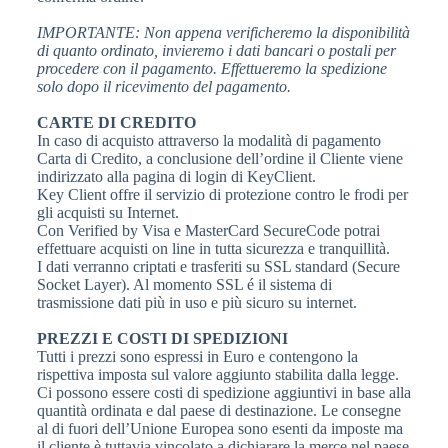
IMPORTANTE: Non appena verificheremo la disponibilità
di quanto ordinato, invieremo i dati bancari o postali per
procedere con il pagamento. Effettueremo la spedizione
solo dopo il ricevimento del pagamento.
CARTE DI CREDITO
In caso di acquisto attraverso la modalità di pagamento
Carta di Credito, a conclusione dell’ordine il Cliente viene
indirizzato alla pagina di login di KeyClient.
Key Client offre il servizio di protezione contro le frodi per
gli acquisti su Internet.
Con Verified by Visa e MasterCard SecureCode potrai
effettuare acquisti on line in tutta sicurezza e tranquillità.
I dati verranno criptati e trasferiti su SSL standard (Secure
Socket Layer). Al momento SSL é il sistema di
trasmissione dati più in uso e più sicuro su internet.
PREZZI E COSTI DI SPEDIZIONI
Tutti i prezzi sono espressi in Euro e contengono la
rispettiva imposta sul valore aggiunto stabilita dalla legge.
Ci possono essere costi di spedizione aggiuntivi in base alla
quantità ordinata e dal paese di destinazione. Le consegne
al di fuori dell’Unione Europea sono esenti da imposte ma
il cliente è tuttavia vincolato a dichiarare la merce nel paese