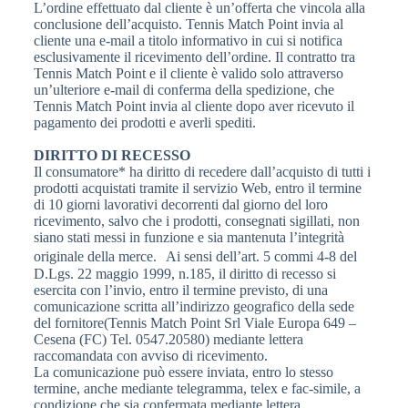
L’ordine effettuato dal cliente è un’offerta che vincola alla
conclusione dell’acquisto. Tennis Match Point invia al
cliente una e-mail a titolo informativo in cui si notifica
esclusivamente il ricevimento dell’ordine. Il contratto tra
Tennis Match Point e il cliente è valido solo attraverso
un’ulteriore e-mail di conferma della spedizione, che
Tennis Match Point invia al cliente dopo aver ricevuto il
pagamento dei prodotti e averli spediti.
DIRITTO DI RECESSO
Il consumatore* ha diritto di recedere dall’acquisto di tutti i
prodotti acquistati tramite il servizio Web, entro il termine
di 10 giorni lavorativi decorrenti dal giorno del loro
ricevimento, salvo che i prodotti, consegnati sigillati, non
siano stati messi in funzione e sia mantenuta l’integrità
originale della merce. Ai sensi dell’art. 5 commi 4-8 del
D.Lgs. 22 maggio 1999, n.185, il diritto di recesso si
esercita con l’invio, entro il termine previsto, di una
comunicazione scritta all’indirizzo geografico della sede
del fornitore(Tennis Match Point Srl Viale Europa 649 –
Cesena (FC) Tel. 0547.20580) mediante lettera
raccomandata con avviso di ricevimento.
La comunicazione può essere inviata, entro lo stesso
termine, anche mediante telegramma, telex e fac-simile, a
condizione che sia confermata mediante lettera