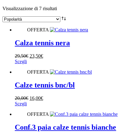
Popolarità
Visualizzazione di 7 risultati
Categorie
PADEL
(6)
OFFERTA
RUNNING
(5)
Calza tennis nera
TENNIS
(7)
Il
Il
29,50
€
23,50
€
Questo
prezzo
prezzo
Scegli
Genere
prodotto
originale
attuale
OFFERTA
ha
era:
è:
più
29,50€.
23,50€.
varianti.
Calze tennis bnc/bl
Le
opzioni
Il
Il
20,00
€
16,00
€
possono
Questo
prezzo
prezzo
Scegli
essere
prodotto
originale
attuale
scelte
OFFERTA
ha
era:
è:
nella
più
20,00€.
16,00€.
pagina
varianti.
Conf.3 paia calze tennis bianche
del
Le
prodotto
opzioni