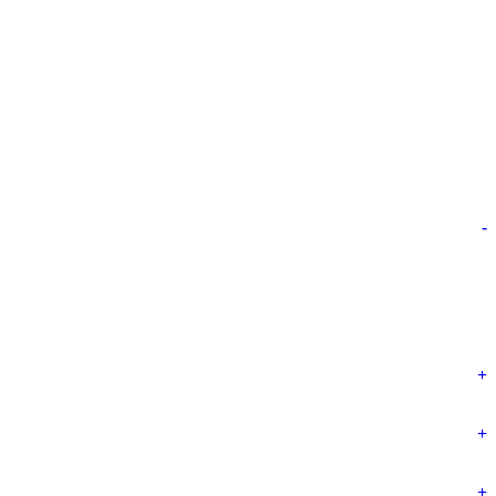
-
+
+
+