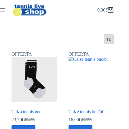
Salta
al
0,00
€
Carrello
contenuto
OFFERTA
OFFERTA
Calza tennis nera
Calze tennis bnc/bl
23,50
€
16,00
€
29,50
€
20,00
€
Il
Il
Il
Il
prezzo
prezzo
prezzo
prezzo
Questo
Questo