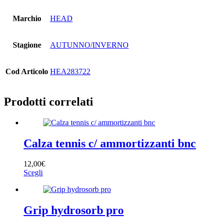
Marchio
HEAD
Stagione
AUTUNNO/INVERNO
Cod Articolo
HEA283722
Prodotti correlati
Calza tennis c/ ammortizzanti bnc
12,00
€
Questo
Scegli
prodotto
ha
più
varianti.
Grip hydrosorb pro
Le