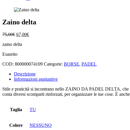
Zaino delta
Il
Il
75,00
€
67,00
€
prezzo
prezzo
zaino delta
originale
attuale
era:
è:
Esaurito
75,00€.
67,00€.
COD:
800000074109
Categorie:
BORSE
,
PADEL
Descrizione
Informazioni aggiuntive
Stile e praticità si incontrano nello ZAINO DA PADEL DELTA, che si d
conta diversi scomparti rinforzati, per organizzare le tue cose. È anch
Taglia
TU
Colore
NESSUNO