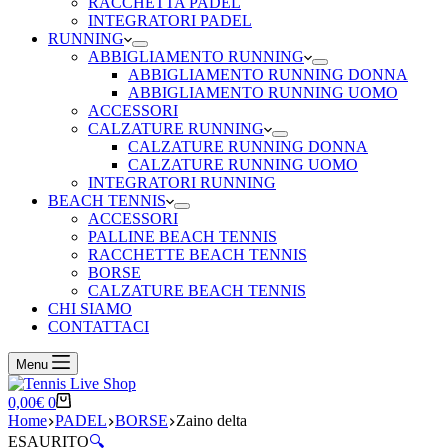
RACCHETTA PADEL
INTEGRATORI PADEL
RUNNING
ABBIGLIAMENTO RUNNING
ABBIGLIAMENTO RUNNING DONNA
ABBIGLIAMENTO RUNNING UOMO
ACCESSORI
CALZATURE RUNNING
CALZATURE RUNNING DONNA
CALZATURE RUNNING UOMO
INTEGRATORI RUNNING
BEACH TENNIS
ACCESSORI
PALLINE BEACH TENNIS
RACCHETTE BEACH TENNIS
BORSE
CALZATURE BEACH TENNIS
CHI SIAMO
CONTATTACI
Menu
Carrello
0,00
€
0
Home
PADEL
BORSE
Zaino delta
ESAURITO
🔍