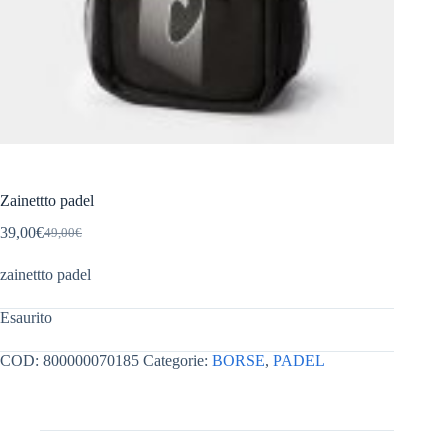
Zainettto padel
39,00
€
49,00
€
Il
Il
prezzo
prezzo
zainettto padel
originale
attuale
era:
è:
49,00€.
39,00€.
Esaurito
COD:
800000070185
Categorie:
BORSE
,
PADEL