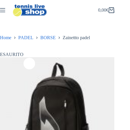
Salta
al
0,00
€
Carrello
contenuto
Home
PADEL
BORSE
Zainettto padel
ESAURITO