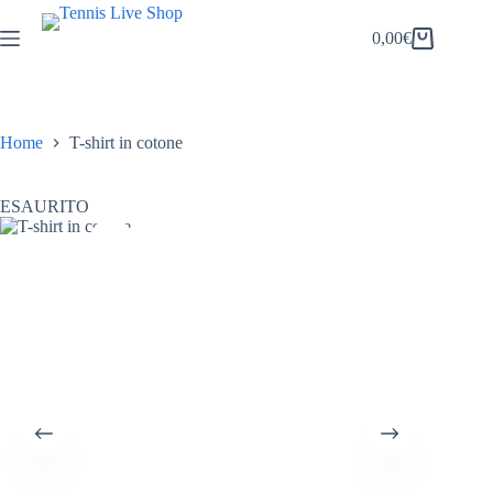
Salta
al
0,00
€
Carrello
contenuto
Home
T-shirt in cotone
ESAURITO