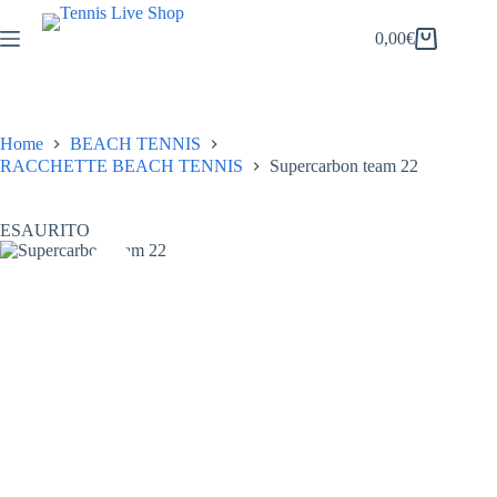
Salta
al
0,00
€
Carrello
contenuto
Home
BEACH TENNIS
RACCHETTE BEACH TENNIS
Supercarbon team 22
ESAURITO