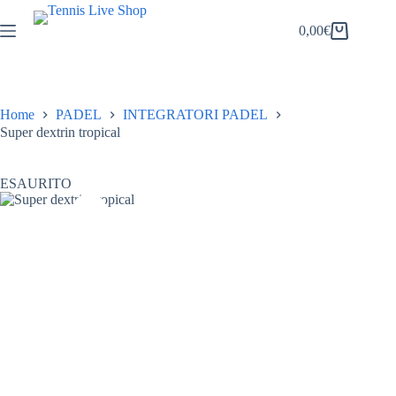
Salta
al
0,00
€
Carrello
contenuto
Home
PADEL
INTEGRATORI PADEL
Super dextrin tropical
ESAURITO