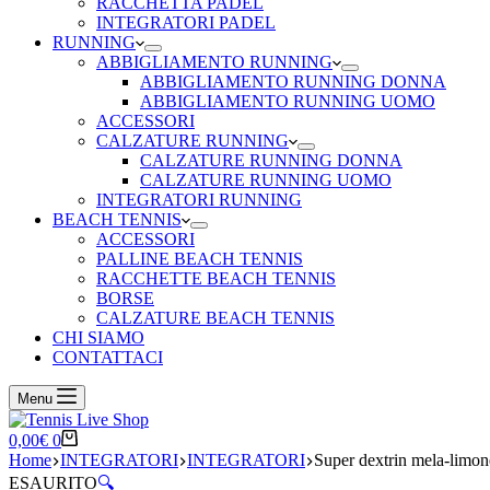
RACCHETTA PADEL
INTEGRATORI PADEL
RUNNING
ABBIGLIAMENTO RUNNING
ABBIGLIAMENTO RUNNING DONNA
ABBIGLIAMENTO RUNNING UOMO
ACCESSORI
CALZATURE RUNNING
CALZATURE RUNNING DONNA
CALZATURE RUNNING UOMO
INTEGRATORI RUNNING
BEACH TENNIS
ACCESSORI
PALLINE BEACH TENNIS
RACCHETTE BEACH TENNIS
BORSE
CALZATURE BEACH TENNIS
CHI SIAMO
CONTATTACI
Menu
Carrello
0,00
€
0
Home
INTEGRATORI
INTEGRATORI
Super dextrin mela-limon
ESAURITO
🔍