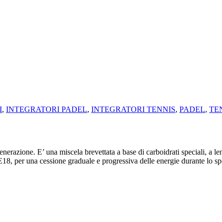
I
,
INTEGRATORI PADEL
,
INTEGRATORI TENNIS
,
PADEL
,
TE
enerazione. E’ una miscela brevettata a base di carboidrati speciali, a l
E18, per una cessione graduale e progressiva delle energie durante lo sp