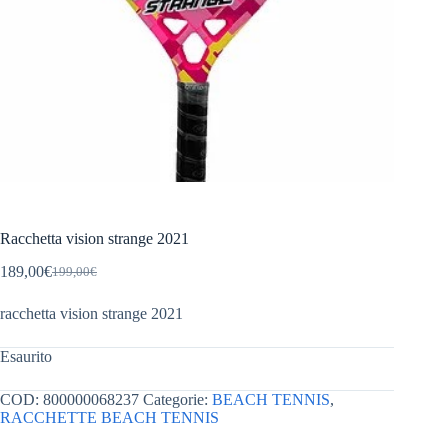
Racchetta vision strange 2021
189,00
€
199,00
€
Il
Il
prezzo
prezzo
racchetta vision strange 2021
originale
attuale
era:
è:
199,00€.
189,00€.
Esaurito
COD:
800000068237
Categorie:
BEACH TENNIS
,
RACCHETTE BEACH TENNIS