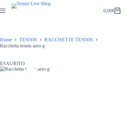
Salta
al
0,00
€
Carrello
contenuto
Home
TENNIS
RACCHETTE TENNIS
Racchetta tennis aero g
ESAURITO