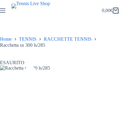
Salta
al
0,00
€
Carrello
contenuto
Home
TENNIS
RACCHETTE TENNIS
Racchetta sx 300 ls/285
ESAURITO