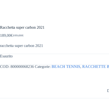
Racchetta super carbon 2021
189,00
€
199,00
€
Il
Il
prezzo
prezzo
racchetta super carbon 2021
originale
attuale
era:
è:
199,00€.
189,00€.
Esaurito
COD:
800000068236
Categorie:
BEACH TENNIS
,
RACCHETTE B
D