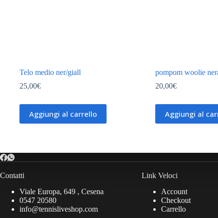
Telo medio ner/giall
pompom woolie ner
25,00
€
20,00
€
Aggiungi al carrello
Aggiungi al car
Contatti
Link Veloci
Viale Europa, 649 , Cesena
Account
0547 20580
Checkout
info@tennisliveshop.com
Carrello