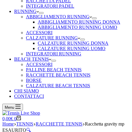
RACCHETTA PADEL
INTEGRATORI PADEL
RUNNING
ABBIGLIAMENTO RUNNING
ABBIGLIAMENTO RUNNING DONNA
ABBIGLIAMENTO RUNNING UOMO
ACCESSORI
CALZATURE RUNNING
CALZATURE RUNNING DONNA
CALZATURE RUNNING UOMO
INTEGRATORI RUNNING
BEACH TENNIS
ACCESSORI
PALLINE BEACH TENNIS
RACCHETTE BEACH TENNIS
BORSE
CALZATURE BEACH TENNIS
CHI SIAMO
CONTATTACI
Menu
Carrello
0,00
€
0
Home
TENNIS
RACCHETTE TENNIS
Racchetta gravity mp
ESAURITO
🔍