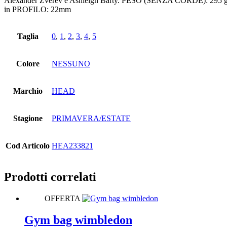
Alexander Zverev e Ashleigh Barty. PESO (SENZA CORDE): 
in PROFILO: 22mm
Taglia
0
,
1
,
2
,
3
,
4
,
5
Colore
NESSUNO
Marchio
HEAD
Stagione
PRIMAVERA/ESTATE
Cod Articolo
HEA233821
Prodotti correlati
OFFERTA
Gym bag wimbledon