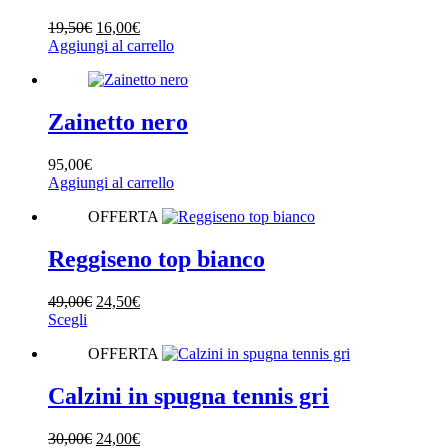
Il
Il
19,50
€
16,00
€
prezzo
prezzo
Aggiungi al carrello
originale
attuale
era:
è:
19,50€.
16,00€.
Zainetto nero
95,00
€
Aggiungi al carrello
OFFERTA
Reggiseno top bianco
Il
Il
49,00
€
24,50
€
Questo
prezzo
prezzo
Scegli
prodotto
originale
attuale
OFFERTA
ha
era:
è:
più
49,00€.
24,50€.
varianti.
Calzini in spugna tennis gri
Le
opzioni
Il
Il
30,00
€
24,00
€
possono