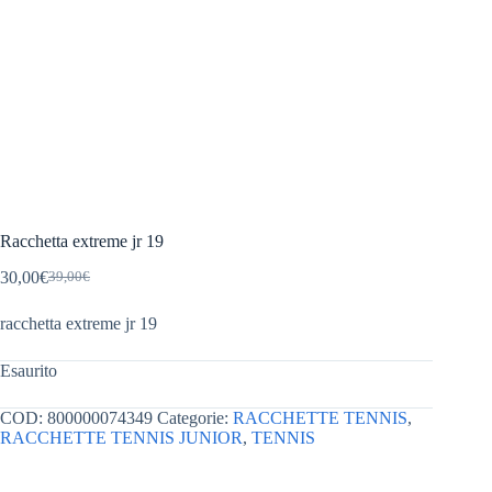
Racchetta extreme jr 19
30,00
€
39,00
€
Il
Il
prezzo
prezzo
racchetta extreme jr 19
originale
attuale
era:
è:
39,00€.
30,00€.
Esaurito
COD:
800000074349
Categorie:
RACCHETTE TENNIS
,
RACCHETTE TENNIS JUNIOR
,
TENNIS