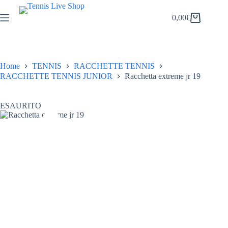
Salta
al
0,00
€
Carrello
contenuto
Home
TENNIS
RACCHETTE TENNIS
RACCHETTE TENNIS JUNIOR
Racchetta extreme jr 19
ESAURITO