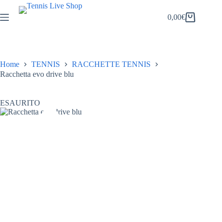
Salta
al
0,00
€
Carrello
contenuto
Home
TENNIS
RACCHETTE TENNIS
Racchetta evo drive blu
ESAURITO