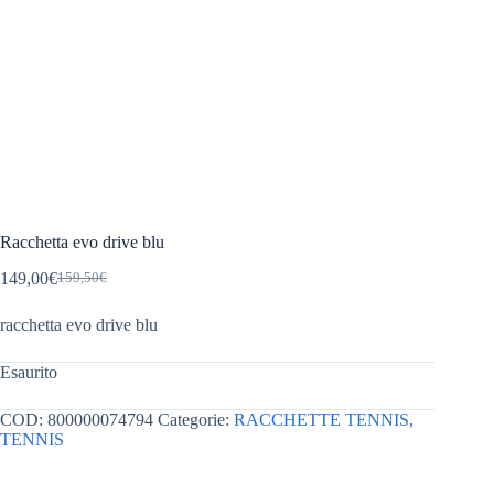
Racchetta evo drive blu
149,00
€
159,50
€
Il
Il
prezzo
prezzo
racchetta evo drive blu
originale
attuale
era:
è:
159,50€.
149,00€.
Esaurito
COD:
800000074794
Categorie:
RACCHETTE TENNIS
,
TENNIS