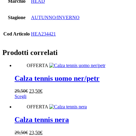
Marchio
HEAD
Stagione
AUTUNNO/INVERNO
Cod Articolo
HEA234421
Prodotti correlati
OFFERTA
Calza tennis uomo ner/petr
Il
Il
29,50
€
23,50
€
Questo
prezzo
prezzo
Scegli
prodotto
originale
attuale
OFFERTA
ha
era:
è:
più
29,50€.
23,50€.
varianti.
Calza tennis nera
Le
opzioni
Il
Il
29,50
€
23,50
€
possono