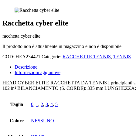
Racchetta cyber elite
racchetta cyber elite
Il prodotto non è attualmente in magazzino e non è disponibile.
COD:
HEA234421
Categorie:
RACCHETTE TENNIS
,
TENNIS
Descrizione
Informazioni aggiuntive
HEAD CYBER ELITE RACCHETTA DA TENNIS I principianti si div
102 in² BILANCIAMENTO (S. CORDE): 335 mm LUNGHEZZA: 68
Taglia
0
,
1
,
2
,
3
,
4
,
5
Colore
NESSUNO