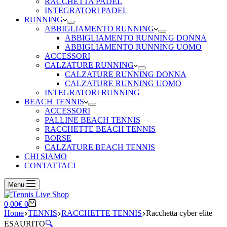
RACCHETTA PADEL
INTEGRATORI PADEL
RUNNING
ABBIGLIAMENTO RUNNING
ABBIGLIAMENTO RUNNING DONNA
ABBIGLIAMENTO RUNNING UOMO
ACCESSORI
CALZATURE RUNNING
CALZATURE RUNNING DONNA
CALZATURE RUNNING UOMO
INTEGRATORI RUNNING
BEACH TENNIS
ACCESSORI
PALLINE BEACH TENNIS
RACCHETTE BEACH TENNIS
BORSE
CALZATURE BEACH TENNIS
CHI SIAMO
CONTATTACI
Menu
Carrello
0,00
€
0
Home
TENNIS
RACCHETTE TENNIS
Racchetta cyber elite
ESAURITO
🔍