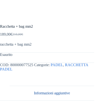
Racchetta + bag mm2
189,00
€
210,00
€
Il
Il
prezzo
prezzo
racchetta + bag mm2
originale
attuale
era:
è:
210,00€.
189,00€.
Esaurito
COD:
800000077525
Categorie:
PADEL
,
RACCHETTA
PADEL
Informazioni aggiuntive