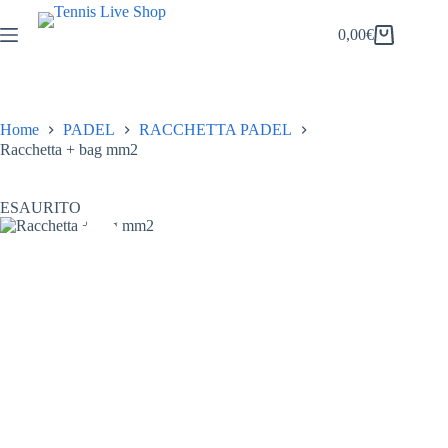
Salta
al
0,00
€
Carrello
contenuto
Home
PADEL
RACCHETTA PADEL
Racchetta + bag mm2
ESAURITO