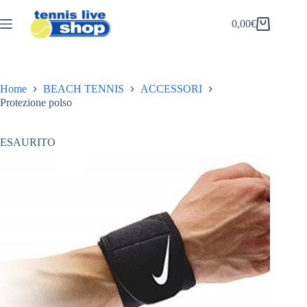
Salta
al
0,00
€
Carrello
contenuto
Home
BEACH TENNIS
ACCESSORI
Protezione polso
ESAURITO